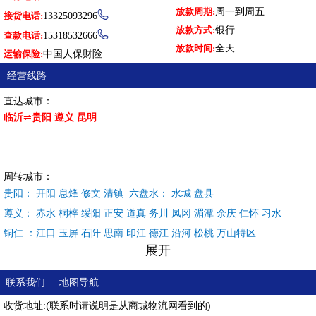
放款周期:
周一到周五

接货电话:
13325093296
放款方式:
银行

查款电话:
15318532666
放款时间:
全天
运输保险:
中国人保财险
经营线路
直达城市：
临沂
⇌
贵阳 遵义 昆明
周转城市：
贵阳： 开阳 息烽 修文 清镇 六盘水： 水城 盘县
遵义： 赤水 桐梓 绥阳 正安 道真 务川 凤冈 湄潭 余庆 仁怀 习水
铜仁 ：江口 玉屏 石阡 思南 印江 德江 沿河 松桃 万山特区
展开
黔西南：兴义 兴仁 普安 晴隆 贞丰 望谟 册亨 安龙
黔南：都匀 荔波 贵定 福泉 瓮安 独山 平塘 罗甸 长顺 龙里 惠水 三都
联系我们
地图导航
毕节： 大方 黔西 金沙 织金 纳雍 威宁 赫章 安顺： 平坝 普定 关岭 镇
收货地址:(联系时请说明是从商城物流网看到的)
宁 紫云