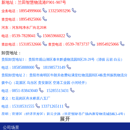
新地址：兰田智慧物流港F901-907号
黔东南：凯里 黄平 镇远 岑巩 天柱 锦屏 剑河 台江 黎平 榕江 从江 雷山


18954999666
13325093296
业务电话：
麻江 丹寨

18954925066
查货电话：
昆明： 盘龙 官渡 西山 东川 呈贡 晋宁 富民 宜良 寻甸 嵩明 禄劝 安宁
河东：河东纯净水厂向北20米
石林


0539-7828041
15065966022
电话：
昭通： 鲁甸 巧家 盐津 大关 永善 绥江 镇雄 彝良 威信 水富



15318532666
0539-7873737
18954925066
查款电话：
查货电话：
曲靖：马龙 富源 罗平 师宗 陆良 会泽 宣威 沾益
卸货地址：
楚雄：双柏 牟定 南华 姚安 大姚 永仁 元谋 武定 禄丰
贵阳卸货地址1： 贵阳市观山湖区泰丰黔盛物流园B区28-29号（清镇 云岩 白云）
玉溪：江川 澄江 通海 华宁 易门 峨山 新平 元江


18585888000
18198573149
电话：
红河：个旧 开远 蒙自 屏边 建水 石屏 弥勒 泸西 元阳 红河 金平 绿春
贵阳卸货地址 2： 贵阳市南明区牛朗关收费站满堂红物流园B区4栋贵州振凯物流分
河口
拨中心（花溪区 乌当区 贵安新区 空港工业园 小河经开）
文山： 文山 砚山 西畴 麻栗坡 马关 丘北 广南 富宁


0851-83843040
15285513431
电话：
普洱： 墨江 景东 景谷 镇沅 江城 孟连 澜沧 西盟
遵义：红花岗区舟水桥原八五厂
西双版纳： 景洪 勐海 勐腊 保山 施甸 腾冲 龙陵 昌宁


15318531555
13371265111
电话：
大理： 漾濞 祥云 宾川 弥渡 南涧 巍山 永平 云龙 洱源 剑川 鹤庆
昆明：官渡区（经济开发区）彩云北路（浩宏驾驶员广场内惠安物流城B栋3-4号）
展开
德宏： 潞西 瑞丽 梁河 盈江 陇川 丽江： 玉龙 永胜 华坪 宁蒗

13371275222
电话：
公司场景
思茅： 普洱 墨江 景东 景谷 镇沅 江城哈 孟连县 澜沧县 西盟县