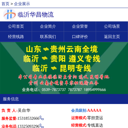
首页
>
企业展示
临沂华昌物流
公司首页
企业简介
企业荣誉
公司场景
经营线路
联系我们
口碑评价
返回主页
服务信息
负 责 人:
吴自华
会员级别:
AAAAA
运营模式:
零担货运

服务监督:
15318532666
经营模式:
专线直达

业务电话:
13325093296